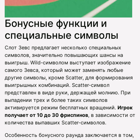
Бонусные функции и
специальные символы
Слот Зевс предлагает несколько специальных
символов, значительно повышающих шансы на
выигрыш. Wild-символом выступает изображение
самого Зевса, который может заменять любые
другие символы, кроме Scatter, для формирования
выигрышных комбинаций. Scatter-символ
представлен в виде руки, держащей молнию. При
выпадении трех и более таких символов
активируется режим бесплатных вращений.
Игрок
получает от 10 до 30 фриспинов
, в зависимости от
количества выпавших Scatter-символов.
Особенность бонусного раунда заключается в том,