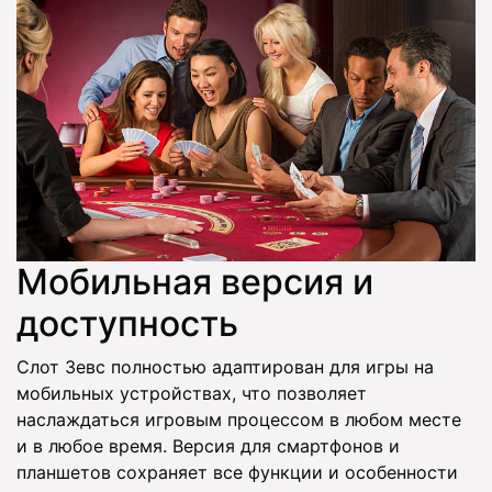
Мобильная версия и
доступность
Слот Зевс полностью адаптирован для игры на
мобильных устройствах, что позволяет
наслаждаться игровым процессом в любом месте
и в любое время. Версия для смартфонов и
планшетов сохраняет все функции и особенности