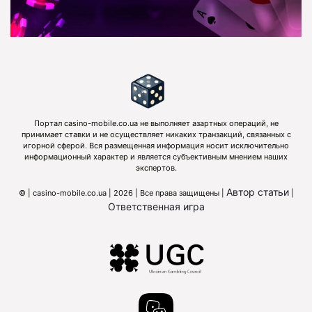
Портал casino-mobile.co.ua не выполняет азартных операций, не
принимает ставки и не осуществляет никаких транзакций, связанных с
игорной сферой. Вся размещенная информация носит исключительно
информационный характер и является субъективным мнением наших
экспертов.
Автор статьи
© | casino-mobile.co.ua | 2026 | Все права защищены |
|
Ответственная игра