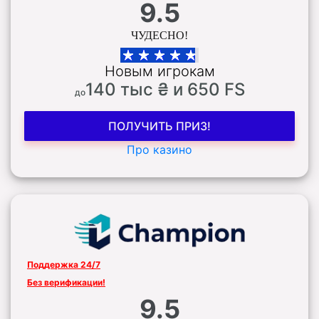
9.5
ЧУДЕСНО!
Новым игрокам
140 тыс ₴ и 650 FS
до
ПОЛУЧИТЬ ПРИЗ!
Про казино
Поддержка 24/7
Без верификации!
9.5