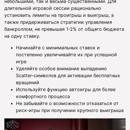
небольшими, так и весьма существенными. Для
длительной игровой сессии рационально
установить лимиты на проигрыш и выигрыш, а
также придерживаться стратегии управления
банкроллом, не превышая 1-2% от общего бюджета
на одну ставку.
Начинайте с минимальных ставок и
постепенно увеличивайте их при успешной
игре
Уделяйте особое внимание выпадению
Scatter-символов для активации бесплатных
вращений
Используйте функцию автоигры для более
комфортного процесса
Не забывайте о возможности отказаться от
риск-игры при получении крупного выигрыша