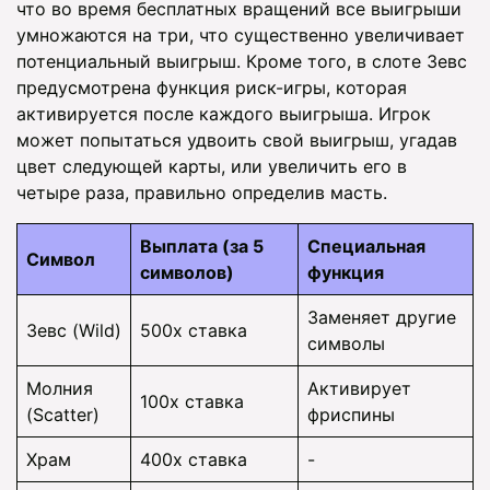
что во время бесплатных вращений все выигрыши
умножаются на три, что существенно увеличивает
потенциальный выигрыш. Кроме того, в слоте Зевс
предусмотрена функция риск-игры, которая
активируется после каждого выигрыша. Игрок
может попытаться удвоить свой выигрыш, угадав
цвет следующей карты, или увеличить его в
четыре раза, правильно определив масть.
Выплата (за 5
Специальная
Символ
символов)
функция
Заменяет другие
Зевс (Wild)
500x ставка
символы
Молния
Активирует
100x ставка
(Scatter)
фриспины
Храм
400x ставка
-