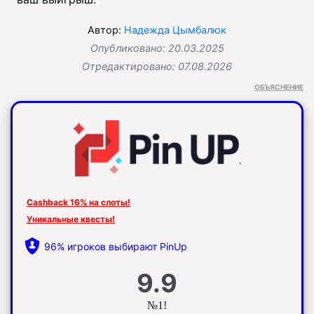
Автор:
Надежда Цымбалюк
Опубликовано: 20.03.2025
Отредактировано: 07.08.2026
ОБЪЯСНЕНИЕ
Cashback 16% на слоты!
Уникальные квесты!
96% игроков выбирают PinUp
9.9
№1!