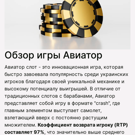
Обзор игры Авиатор
Авиатор слот - это инновационная игра, которая
быстро завоевала популярность среди украинских
игроков благодаря своей уникальной механике и
высокому потенциалу выигрышей. В отличие от
традиционных слотов с барабанами, Авиатор
представляет собой игру в формате "crash", где
главным элементом выступает самолет,
взлетающий вверх с постоянно растущим
множителем.
Коэффициент возврата игроку (RTP)
составляет 97%
, что значительно выше среднего