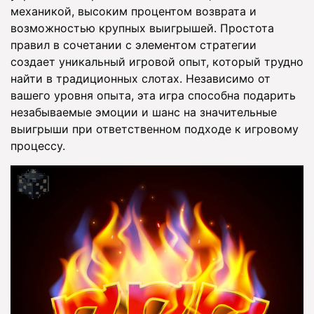
механикой, высоким процентом возврата и
возможностью крупных выигрышей. Простота
правил в сочетании с элементом стратегии
создает уникальный игровой опыт, который трудно
найти в традиционных слотах. Независимо от
вашего уровня опыта, эта игра способна подарить
незабываемые эмоции и шанс на значительные
выигрыши при ответственном подходе к игровому
процессу.