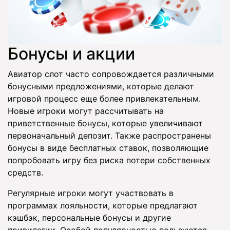
Бонусы и акции
Авиатор слот часто сопровождается различными
бонусными предложениями, которые делают
игровой процесс еще более привлекательным.
Новые игроки могут рассчитывать на
приветственные бонусы, которые увеличивают
первоначальный депозит. Также распространены
бонусы в виде бесплатных ставок, позволяющие
попробовать игру без риска потери собственных
средств.
Регулярные игроки могут участвовать в
программах лояльности, которые предлагают
кэшбэк, персональные бонусы и другие