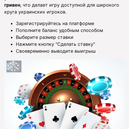
гривен
, что делает игру доступной для широкого
круга украинских игроков.
Зарегистрируйтесь на платформе
Пополните баланс удобным способом
Выберите размер ставки
Нажмите кнопку "Сделать ставку"
Своевременно выводите выигрыш