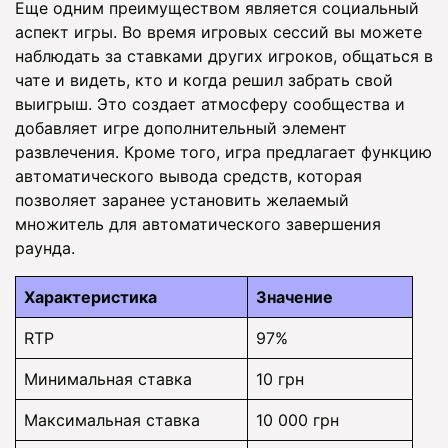
Еще одним преимуществом является социальный
аспект игры. Во время игровых сессий вы можете
наблюдать за ставками других игроков, общаться в
чате и видеть, кто и когда решил забрать свой
выигрыш. Это создает атмосферу сообщества и
добавляет игре дополнительный элемент
развлечения. Кроме того, игра предлагает функцию
автоматического вывода средств, которая
позволяет заранее установить желаемый
множитель для автоматического завершения
раунда.
Характеристика
Значение
RTP
97%
Минимальная ставка
10 грн
Максимальная ставка
10 000 грн