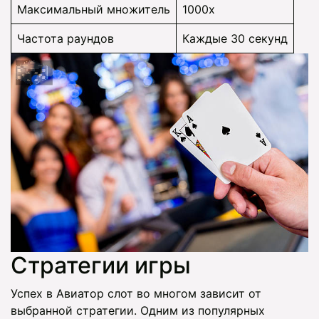
Максимальный множитель
1000x
Частота раундов
Каждые 30 секунд
Стратегии игры
Успех в Авиатор слот во многом зависит от
выбранной стратегии. Одним из популярных