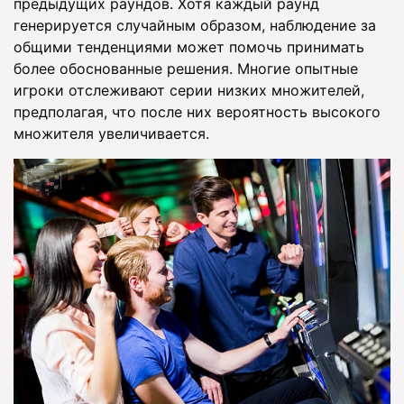
предыдущих раундов. Хотя каждый раунд
генерируется случайным образом, наблюдение за
общими тенденциями может помочь принимать
более обоснованные решения. Многие опытные
игроки отслеживают серии низких множителей,
предполагая, что после них вероятность высокого
множителя увеличивается.