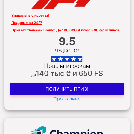
Уникальные квесты!
Поддержка 24/7
Приветственный Бонус: До 190 000 ₴ плюс 800 фриспинов
9.5
ЧУДЕСНО!
Новым игрокам
140 тыс ₴ и 650 FS
до
ПОЛУЧИТЬ ПРИЗ!
Про казино