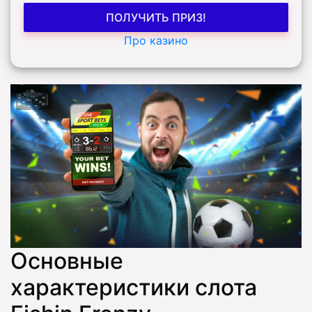
ПОЛУЧИТЬ ПРИЗ!
Про казино
Основные
характеристики слота