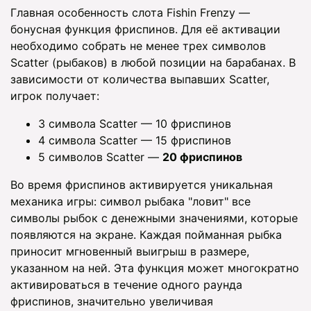
Главная особенность слота Fishin Frenzy —
бонусная функция фриспинов. Для её активации
необходимо собрать не менее трех символов
Scatter (рыбаков) в любой позиции на барабанах. В
зависимости от количества выпавших Scatter,
игрок получает:
3 символа Scatter — 10 фриспинов
4 символа Scatter — 15 фриспинов
5 символов Scatter —
20 фриспинов
Во время фриспинов активируется уникальная
механика игры: символ рыбака "ловит" все
символы рыбок с денежными значениями, которые
появляются на экране. Каждая пойманная рыбка
приносит мгновенный выигрыш в размере,
указанном на ней. Эта функция может многократно
активироваться в течение одного раунда
фриспинов, значительно увеличивая