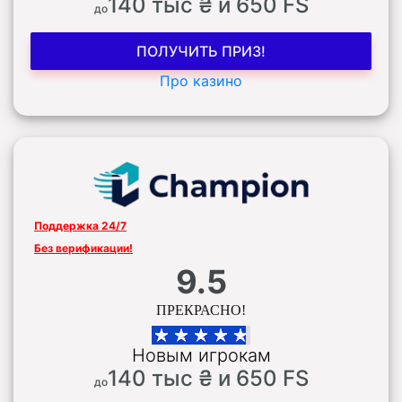
140 тыс ₴ и 650 FS
до
ПОЛУЧИТЬ ПРИЗ!
Про казино
Поддержка 24/7
Без верификации!
9.5
ПРЕКРАСНО!
Новым игрокам
140 тыс ₴ и 650 FS
до