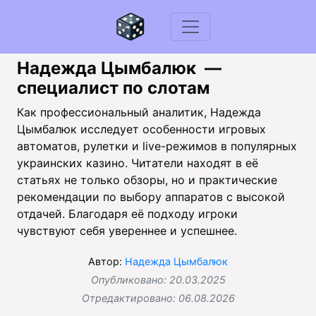
Мы не принимаем платежи и не организуем азартные игры – наш контент
носит исключительно информационный характер. Играть следует с
осторожностью, поскольку азартные игры могут привести к зависимости.
Надежда Цымбалюк —
специалист по слотам
Как профессиональный аналитик, Надежда
Цымбалюк исследует особенности игровых
автоматов, рулетки и live-режимов в популярных
украинских казино. Читатели находят в её
статьях не только обзоры, но и практические
рекомендации по выбору аппаратов с высокой
отдачей. Благодаря её подходу игроки
чувствуют себя увереннее и успешнее.
Автор:
Надежда Цымбалюк
Опубликовано: 20.03.2025
Отредактировано: 06.08.2026