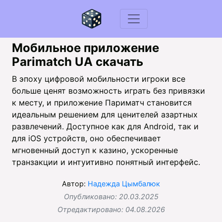
Мы не принимаем платежи и не организуем азартные игры – наш контент
носит исключительно информационный характер. Играть следует с
осторожностью, поскольку азартные игры могут привести к зависимости.
Мобильное приложение
Parimatch UA скачать
В эпоху цифровой мобильности игроки все
больше ценят возможность играть без привязки
к месту, и приложение Париматч становится
идеальным решением для ценителей азартных
развлечений. Доступное как для Android, так и
для iOS устройств, оно обеспечивает
мгновенный доступ к казино, ускоренные
транзакции и интуитивно понятный интерфейс.
Автор:
Надежда Цымбалюк
Опубликовано: 20.03.2025
Отредактировано: 04.08.2026