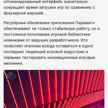
оптимизированный интерфейс значительно
сокращает время загрузки игр по сравнению с
браузерной версией.
Регулярные обновления приложения Париматч
обеспечивают не только стабильную работу, но и
постоянное пополнение игровой библиотеки
новинками от ведущих разработчиков. Это
позволяет игрокам всегда оставаться в курсе
последних тенденций игровой индустрии и
первыми тестировать инновационные игровые
механики.