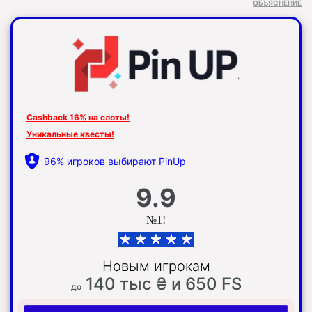
ОБЪЯСНЕНИЕ
Cashback 16% на слоты!
Уникальные квесты!
96% игроков выбирают PinUp
9.9
№1!
Новым игрокам
140 тыс ₴ и 650 FS
до