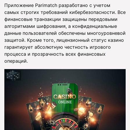
Приложение Parimatch разработано с учетом
самых строгих требований кибербезопасности. Все
финансовые транзакции защищены передовыми
алгоритмами шифрования, а конфиденциальные
данные пользователей обеспечены многоуровневой
защитой. Кроме того, лицензионный статус казино
гарантирует абсолютную честность игрового
процесса и прозрачность всех финансовых
операций.