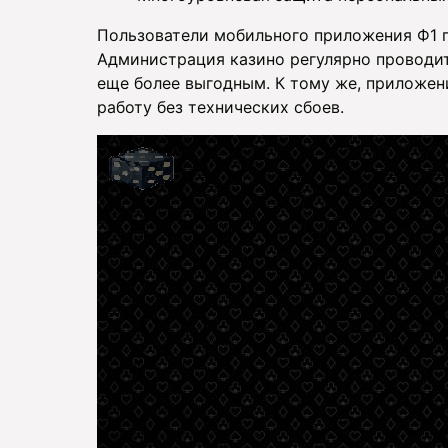
Пользователи мобильного приложения Ф1 п
Администрация казино регулярно проводит
еще более выгодным. К тому же, приложен
работу без технических сбоев.