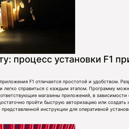
ту: процесс установки F1 п
приложения F1 отличается простотой и удобством. Раз
ли легко справиться с каждым этапом. Программу можн
соответствующие магазины приложений, в зависимости
достаточно пройти быструю авторизацию или создать 
е представленной инструкции для оперативной установ