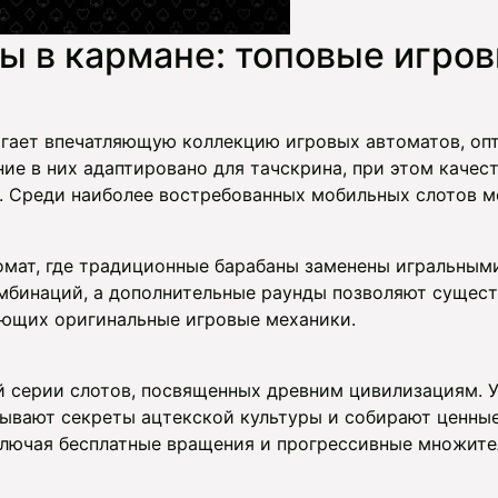
ы в кармане: топовые игро
агает впечатляющую коллекцию игровых автоматов, оп
ие в них адаптировано для тачскрина, при этом качес
. Среди наиболее востребованных мобильных слотов 
втомат, где традиционные барабаны заменены игральны
мбинаций, а дополнительные раунды позволяют сущест
ающих оригинальные игровые механики.
ой серии слотов, посвященных древним цивилизациям. 
ывают секреты ацтекской культуры и собирают ценны
лючая бесплатные вращения и прогрессивные множите