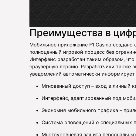
Преимущества в цифр
Мобильное приложение F1 Casino создано 
полноценный игровой процесс без огранич
Интерфейс разработан таким образом, что
браузерную версию. Разработчики также в
уведомлений автоматически информирует 
Мгновенный доступ – вход в личный к
Интерфейс, адаптированный под моби
Экономия мобильного трафика – прил
Система оповещений о специальных пр
Многоуровневая защита персональных