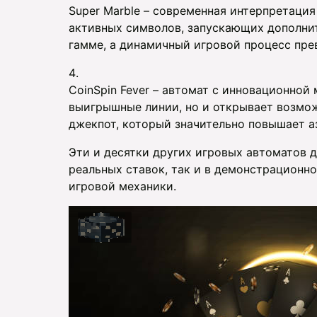
Super Marble – современная интерпретаци
активных символов, запускающих дополни
гамме, а динамичный игровой процесс пре
CoinSpin Fever – автомат с инновационно
выигрышные линии, но и открывает возмож
джекпот, который значительно повышает а
Эти и десятки других игровых автоматов 
реальных ставок, так и в демонстрационно
игровой механики.