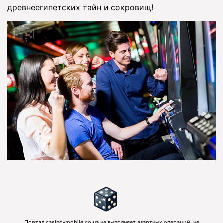
древнеегипетских тайн и сокровищ!
Портал casino-mobile.co.ua не выполняет азартных операций, не