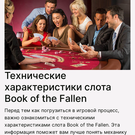
Технические
характеристики слота
Book of the Fallen
Перед тем как погрузиться в игровой процесс,
важно ознакомиться с техническими
характеристиками слота Book of the Fallen. Эта
информация поможет вам лучше понять механику