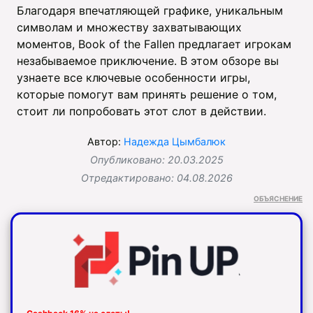
Благодаря впечатляющей графике, уникальным
символам и множеству захватывающих
моментов, Book of the Fallen предлагает игрокам
незабываемое приключение. В этом обзоре вы
узнаете все ключевые особенности игры,
которые помогут вам принять решение о том,
стоит ли попробовать этот слот в действии.
Автор:
Надежда Цымбалюк
Опубликовано: 20.03.2025
Отредактировано: 04.08.2026
ОБЪЯСНЕНИЕ