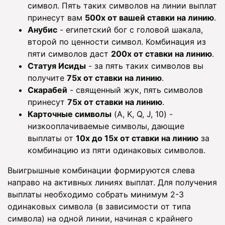
символ. Пять таких символов на линии выплат
принесут вам
500x от вашей ставки на линию
.
Анубис
- египетский бог с головой шакала,
второй по ценности символ. Комбинация из
пяти символов даст
200x от ставки на линию
.
Статуя Исиды
- за пять таких символов вы
получите
75x от ставки на линию
.
Скарабей
- священный жук, пять символов
принесут
75x от ставки на линию
.
Карточные символы
(A, K, Q, J, 10) -
низкооплачиваемые символы, дающие
выплаты от
10x до 15x от ставки на линию
за
комбинацию из пяти одинаковых символов.
Выигрышные комбинации формируются слева
направо на активных линиях выплат. Для получения
выплаты необходимо собрать минимум 2-3
одинаковых символа (в зависимости от типа
символа) на одной линии, начиная с крайнего