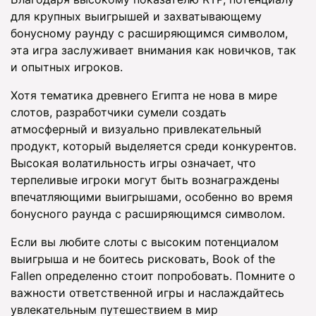
для крупных выигрышей и захватывающему
бонусному раунду с расширяющимся символом,
эта игра заслуживает внимания как новичков, так
и опытных игроков.
Хотя тематика древнего Египта не нова в мире
слотов, разработчики сумели создать
атмосферный и визуально привлекательный
продукт, который выделяется среди конкурентов.
Высокая волатильность игры означает, что
терпеливые игроки могут быть вознаграждены
впечатляющими выигрышами, особенно во время
бонусного раунда с расширяющимся символом.
Если вы любите слоты с высоким потенциалом
выигрыша и не боитесь рисковать, Book of the
Fallen определенно стоит попробовать. Помните о
важности ответственной игры и наслаждайтесь
увлекательным путешествием в мир