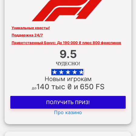
Уникальные квесты!
Поддержка 24/7
Приветственный Бонус: До 190 000 ₴ плюс 800 фриспинов
9.5
ЧУДЕСНО!
Новым игрокам
140 тыс ₴ и 650 FS
до
ПОЛУЧИТЬ ПРИЗ!
Про казино