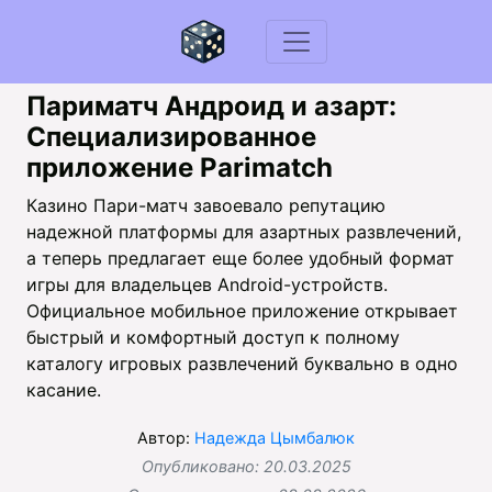
Мы не принимаем платежи и не организуем азартные игры – наш контент
носит исключительно информационный характер. Играть следует с
осторожностью, поскольку азартные игры могут привести к зависимости.
Париматч Андроид и азарт:
Специализированное
приложение Parimatch
Казино Пари-матч завоевало репутацию
надежной платформы для азартных развлечений,
а теперь предлагает еще более удобный формат
игры для владельцев Android-устройств.
Официальное мобильное приложение открывает
быстрый и комфортный доступ к полному
каталогу игровых развлечений буквально в одно
касание.
Автор:
Надежда Цымбалюк
Опубликовано: 20.03.2025