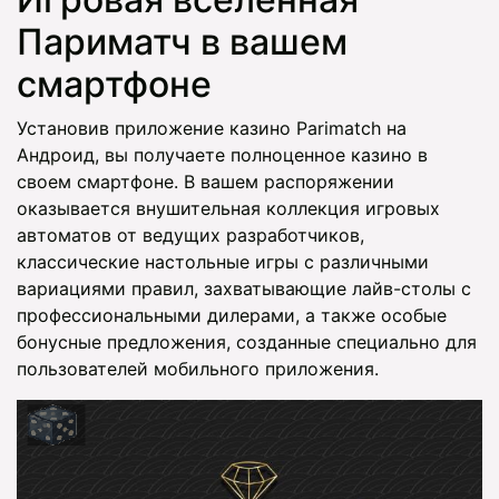
Париматч в вашем
смартфоне
Установив приложение казино Parimatch на
Андроид, вы получаете полноценное казино в
своем смартфоне. В вашем распоряжении
оказывается внушительная коллекция игровых
автоматов от ведущих разработчиков,
классические настольные игры с различными
вариациями правил, захватывающие лайв-столы с
профессиональными дилерами, а также особые
бонусные предложения, созданные специально для
пользователей мобильного приложения.