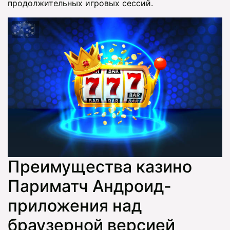
продолжительных игровых сессий.
Преимущества казино
Париматч Андроид-
приложения над
браузерной версией