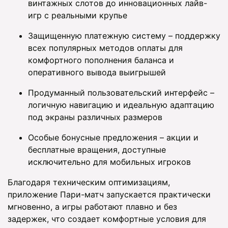
винтажных слотов до инновационных лайв-
игр с реальными крупье
Защищенную платежную систему – поддержку
всех популярных методов оплаты для
комфортного пополнения баланса и
оперативного вывода выигрышей
Продуманный пользовательский интерфейс –
логичную навигацию и идеальную адаптацию
под экраны различных размеров
Особые бонусные предложения – акции и
бесплатные вращения, доступные
исключительно для мобильных игроков
Благодаря техническим оптимизациям,
приложение Пари-матч запускается практически
мгновенно, а игры работают плавно и без
задержек, что создает комфортные условия для