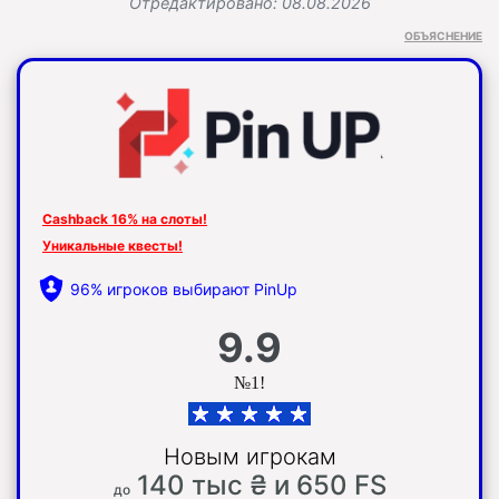
Отредактировано: 08.08.2026
ОБЪЯСНЕНИЕ
Cashback 16% на слоты!
Уникальные квесты!
96% игроков выбирают PinUp
9.9
№1!
Новым игрокам
140 тыс ₴ и 650 FS
до