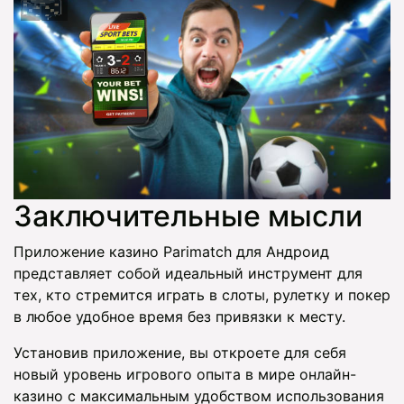
Заключительные мысли
Приложение казино Parimatch для Андроид
представляет собой идеальный инструмент для
тех, кто стремится играть в слоты, рулетку и покер
в любое удобное время без привязки к месту.
Установив приложение, вы откроете для себя
новый уровень игрового опыта в мире онлайн-
казино с максимальным удобством использования