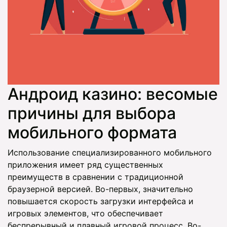
Андроид казино: весомые
причины для выбора
мобильного формата
Использование специализированного мобильного
приложения имеет ряд существенных
преимуществ в сравнении с традиционной
браузерной версией. Во-первых, значительно
повышается скорость загрузки интерфейса и
игровых элементов, что обеспечивает
беспрерывный и плавный игровой процесс. Во-