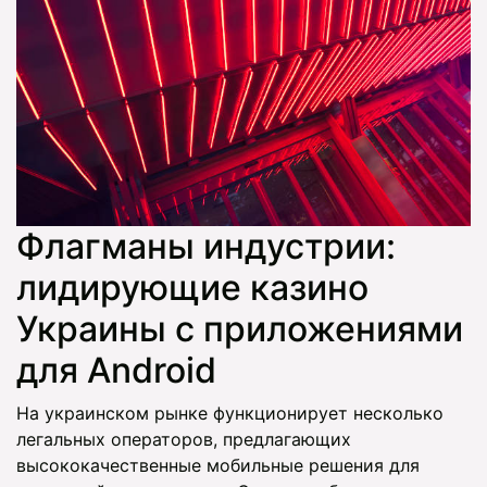
Флагманы индустрии:
лидирующие казино
Украины с приложениями
для Android
На украинском рынке функционирует несколько
легальных операторов, предлагающих
высококачественные мобильные решения для