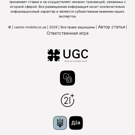
принимает ставки и не осуществляет никаких транзакций, связанных с
игорной сферой. Вся размещенная информация носит исключительно
информационный характер и является субъективным мнением наших
экспертов.
Автор статьи
© | casino-mobile.co.ua | 2026 | Все права защищены |
|
Ответственная игра