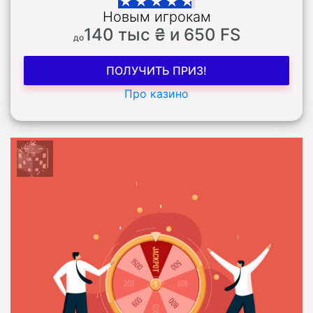
Новым игрокам
140 тыс ₴ и 650 FS
до
ПОЛУЧИТЬ ПРИЗ!
Про казино