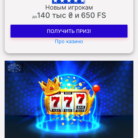
Новым игрокам
140 тыс ₴ и 650 FS
до
ПОЛУЧИТЬ ПРИЗ!
Про казино