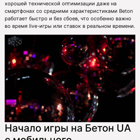
хорошей технической оптимизации даже на
смартфонах со средними характеристиками Beton
работает быстро и без сбоев, что особенно важно
во время live-игры или ставок в реальном времени.
Начало игры на Бетон UA
с мобильного