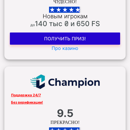
ЧУДЕСНО!
Новым игрокам
140 тыс ₴ и 650 FS
до
ПОЛУЧИТЬ ПРИЗ!
Про казино
Поддержка 24/7
Без верификации!
9.5
ПРЕКРАСНО!