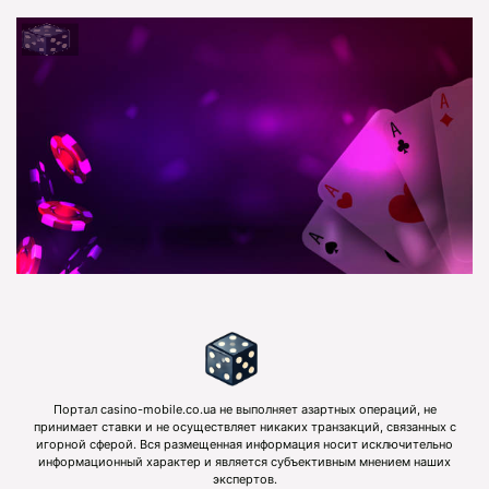
Портал casino-mobile.co.ua не выполняет азартных операций, не
принимает ставки и не осуществляет никаких транзакций, связанных с
игорной сферой. Вся размещенная информация носит исключительно
информационный характер и является субъективным мнением наших
экспертов.