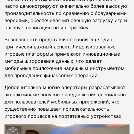
часто демонстрируют значительно более высокую
производительность по сравнению с браузерными
версиями, обеспечивая мгновенную загрузку игр и
плавную навигацию по интерфейсу.
Безопасность представляет собой еще один
критически важный аспект. Лицензированные
игровые платформы применяют инновационные
методы шифрования данных, что делает
мобильные приложения надежным инструментом
для проведения финансовых операций.
Дополнительно многие операторы разрабатывают
эксклюзивные бонусные предложения специально
для пользователей мобильных приложений, что
существенно повышает привлекательность
игрового процесса на портативных устройствах.