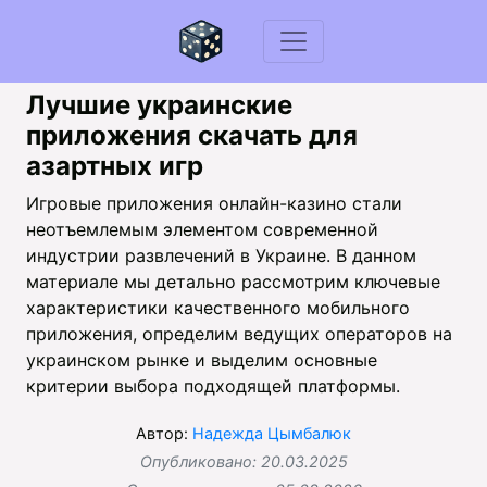
Мы не принимаем платежи и не организуем азартные игры – наш контент
носит исключительно информационный характер. Играть следует с
осторожностью, поскольку азартные игры могут привести к зависимости.
Лучшие украинские
приложения скачать для
азартных игр
Игровые приложения онлайн-казино стали
неотъемлемым элементом современной
индустрии развлечений в Украине. В данном
материале мы детально рассмотрим ключевые
характеристики качественного мобильного
приложения, определим ведущих операторов на
украинском рынке и выделим основные
критерии выбора подходящей платформы.
Автор:
Надежда Цымбалюк
Опубликовано: 20.03.2025