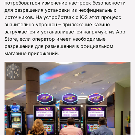
потребоваться изменение настроек безопасности
для разрешения установки из неофициальных
источников. На устройствах с iOS этот процесс
значительно упрощен – приложение казино
загружается и устанавливается напрямую из App
Store, если оператор имеет необходимые
разрешения для размещения в официальном
магазине приложений.