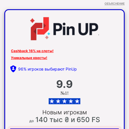
ОБЪЯСНЕНИЕ
Cashback 16% на слоты!
Уникальные квесты!
96% игроков выбирают PinUp
9.9
№1!
Новым игрокам
140 тыс ₴ и 650 FS
до