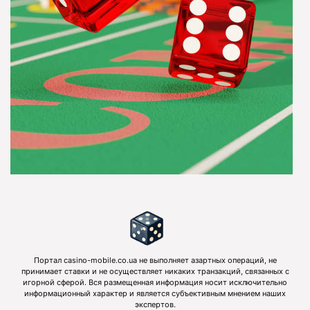
Портал casino-mobile.co.ua не выполняет азартных операций, не
принимает ставки и не осуществляет никаких транзакций, связанных с
игорной сферой. Вся размещенная информация носит исключительно
информационный характер и является субъективным мнением наших
экспертов.