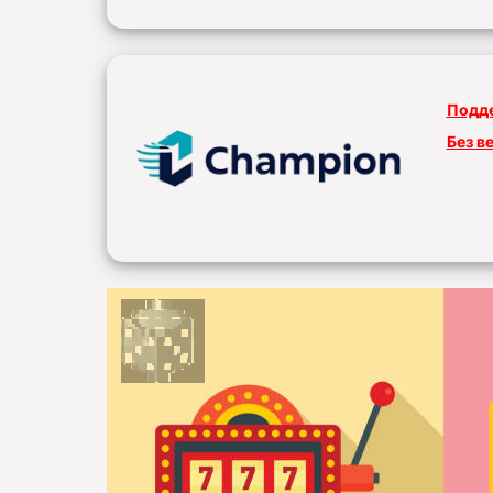
Подде
Без в