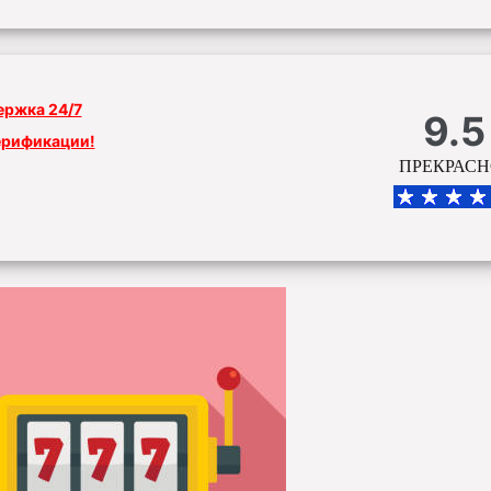
ржка 24/7
9.5
ерификации!
ПРЕКРАСН