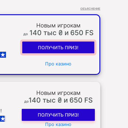
ОБЪЯСНЕНИЕ
Новым игрокам
140 тыс ₴ и 650 FS
до
ПОЛУЧИТЬ ПРИЗ!
Про казино
Новым игрокам
140 тыс ₴ и 650 FS
до
!
ПОЛУЧИТЬ ПРИЗ!
Про казино