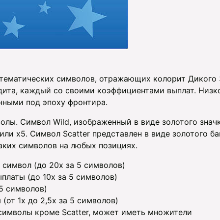
 тематических символов, отражающих колорит Дикого
ндита, каждый со своими коэффициентами выплат. Низ
нными под эпоху фронтира.
лы. Символ Wild, изображенный в виде золотого знач
или x5. Символ Scatter представлен в виде золотого б
аких символов на любых позициях.
символ (до 20x за 5 символов)
платы (до 10x за 5 символов)
 5 символов)
(от 1x до 2,5x за 5 символов)
символы кроме Scatter, может иметь множители