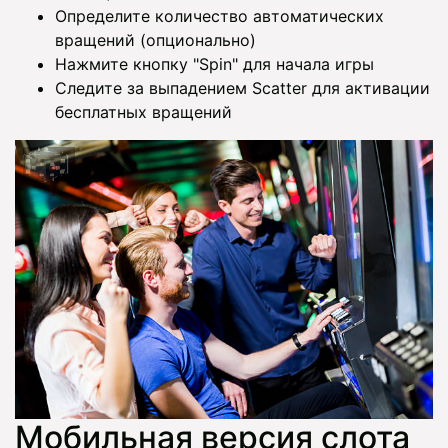
Определите количество автоматических
вращений (опционально)
Нажмите кнопку "Spin" для начала игры
Следите за выпадением Scatter для активации
бесплатных вращений
Мобильная версия слота