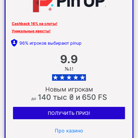
Cashback 16% на слоты!
Уникальные квесты!
96% игроков выбирают pinup
9.9
№1!
Новым игрокам
140 тыс ₴ и 650 FS
до
ПОЛУЧИТЬ ПРИЗ!
Про казино