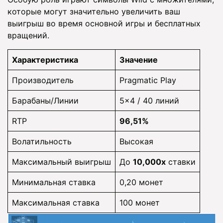
которые могут значительно увеличить ваш
выигрыш во время основной игры и бесплатных
вращений.
Характеристика
Значение
Производитель
Pragmatic Play
Барабаны/Линии
5x4 / 40 линий
RTP
96,51%
Волатильность
Высокая
Максимальный выигрыш
До
10,000x
ставки
Минимальная ставка
0,20 монет
Максимальная ставка
100 монет