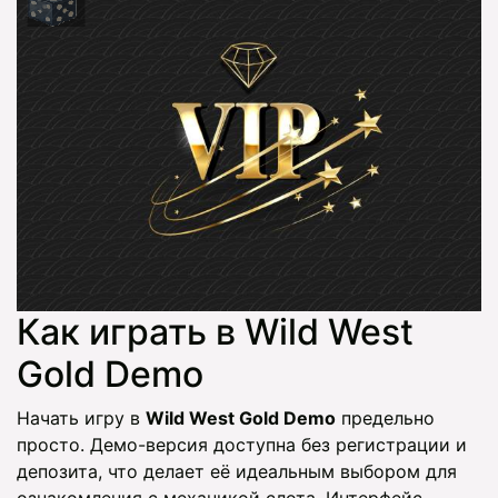
Как играть в Wild West
Gold Demo
Начать игру в
Wild West Gold Demo
предельно
просто. Демо-версия доступна без регистрации и
депозита, что делает её идеальным выбором для