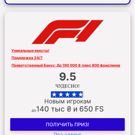
Уникальные квесты!
Поддержка 24/7
Приветственный Бонус: До 190 000 ₴ плюс 800 фриспинов
9.5
ЧУДЕСНО!
Новым игрокам
140 тыс ₴ и 650 FS
до
ПОЛУЧИТЬ ПРИЗ!
Про казино