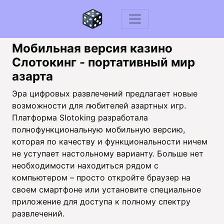
Мы не принимаем платежи и не организуем азартные игры – наш контент
носит исключительно информационный характер. Играть следует с
осторожностью, поскольку азартные игры могут привести к зависимости.
Мобильная версия казино
Слотокинг - портативный мир
азарта
Эра цифровых развлечений предлагает новые
возможности для любителей азартных игр.
Платформа Slotoking разработала
полнофункциональную мобильную версию,
которая по качеству и функциональности ничем
не уступает настольному варианту. Больше нет
необходимости находиться рядом с
компьютером – просто откройте браузер на
своем смартфоне или установите специальное
приложение для доступа к полному спектру
развлечений.