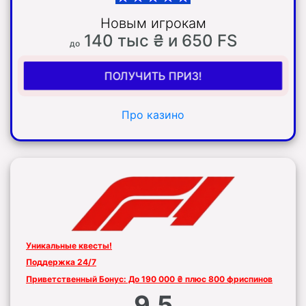
Новым игрокам
140 тыс ₴ и 650 FS
до
ПОЛУЧИТЬ ПРИЗ!
Про казино
Уникальные квесты!
Поддержка 24/7
Приветственный Бонус: До 190 000 ₴ плюс 800 фриспинов
9.5