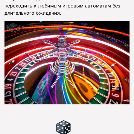
переходить к любимым игровым автоматам без
длительного ожидания.