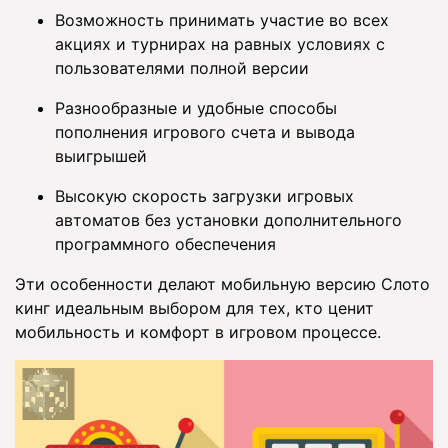
Возможность принимать участие во всех
акциях и турнирах на равных условиях с
пользователями полной версии
Разнообразные и удобные способы
пополнения игрового счета и вывода
выигрышей
Высокую скорость загрузки игровых
автоматов без установки дополнительного
программного обеспечения
Эти особенности делают мобильную версию Слото
кинг идеальным выбором для тех, кто ценит
мобильность и комфорт в игровом процессе.