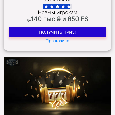
Новым игрокам
140 тыс ₴ и 650 FS
до
ПОЛУЧИТЬ ПРИЗ!
Про казино