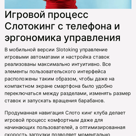
Игровой процесс
Слотокинг с телефона и
эргономика управления
В мобильной версии Slotoking управление
игровыми автоматами и настройка ставок
реализованы максимально интуитивно. Все
элементы пользовательского интерфейса
расположены таким образом, чтобы даже на
компактном экране смартфона было удобно
переключаться между разделами, изменять размер
ставок и запускать вращения барабанов.
Продуманная навигация Слото кинг клуба делает
игровой процесс комфортным даже для
начинающих пользователей, а оптимизированная
скорость загрузки позволяет моментально