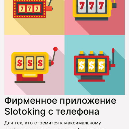
Фирменное приложение
Slotoking с телефона
Для тех, кто стремится к максимальному