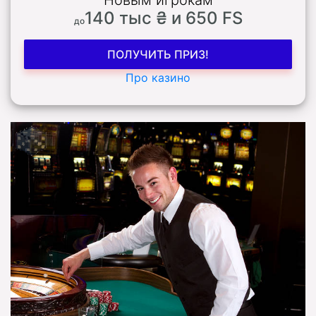
140 тыс ₴ и 650 FS
до
ПОЛУЧИТЬ ПРИЗ!
Про казино