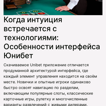
Когда интуиция
встречается с
технологиями:
Особенности интерфейса
Юнибет
Скачиваемое Unibet приложение отличается
продуманной архитектурой интерфейса, где
каждый элемент управления находится на своём
месте. Новички и опытные игроки одинаково
быстро освоят навигацию по разделам,
включающим популярные слоты, классические
карточные игры, рулетку и многочисленные
варианты развлечений с живыми дилерами.