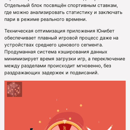
Отдельный блок посвящён спортивным ставкам,
где можно анализировать статистику и заключать
пари в режиме реального времени.
Техническая оптимизация приложения Юнибет
обеспечивает плавный игровой процесс даже на
устройствах среднего ценового сегмента.
Продуманная система кэширования данных
минимизирует время загрузки игр, а переключение
между разделами происходит мгновенно, без
раздражающих задержек и подвисаний.