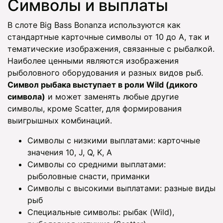
Символы и выплаты
В слоте Big Bass Bonanza используются как
стандартные карточные символы от 10 до А, так и
тематические изображения, связанные с рыбалкой.
Наиболее ценными являются изображения
рыболовного оборудования и разных видов рыб.
Символ рыбака выступает в роли Wild (дикого
символа)
и может заменять любые другие
символы, кроме Scatter, для формирования
выигрышных комбинаций.
Символы с низкими выплатами: карточные
значения 10, J, Q, K, A
Символы со средними выплатами:
рыболовные снасти, приманки
Символы с высокими выплатами: разные виды
рыб
Специальные символы: рыбак (Wild),