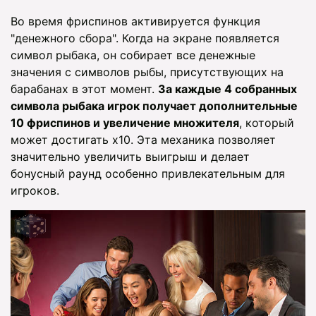
Во время фриспинов активируется функция
"денежного сбора". Когда на экране появляется
символ рыбака, он собирает все денежные
значения с символов рыбы, присутствующих на
барабанах в этот момент.
За каждые 4 собранных
символа рыбака игрок получает дополнительные
10 фриспинов и увеличение множителя
, который
может достигать x10. Эта механика позволяет
значительно увеличить выигрыш и делает
бонусный раунд особенно привлекательным для
игроков.