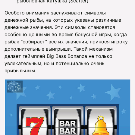
рыболовная катушка (Scatter)
Особого внимания заслуживают символы
денежной рыбы, на которых указаны различные
денежные значения. Эти символы становятся
особенно ценными во время бонусной игры, когда
рыбак "собирает" все их значения, принося игроку
дополнительные выигрыши. Такой механизм
делает геймплей Big Bass Bonanza не только
увлекательным, но и потенциально очень
прибыльным.