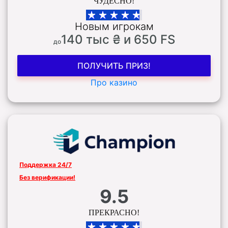
ЧУДЕСНО!
Новым игрокам
140 тыс ₴ и 650 FS
до
ПОЛУЧИТЬ ПРИЗ!
Про казино
Поддержка 24/7
Без верификации!
9.5
ПРЕКРАСНО!