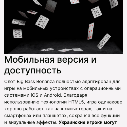
Мобильная версия и
доступность
Слот Big Bass Bonanza полностью адаптирован для
игры на мобильных устройствах с операционными
системами iOS и Android. Благодаря
использованию технологии HTML5, игра одинаково
хорошо работает как на компьютерах, так и на
смартфонах или планшетах, сохраняя все функции
и визуальные эффекты.
Украинские игроки могут