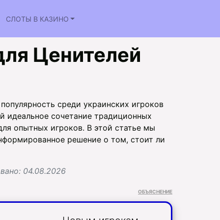
онный характер. Играть следует с осторожностью,
.
СЛОТЫ В КАЗИНО
 для Ценителей
л популярность среди украинских игроков
ой идеальное сочетание традиционных
для опытных игроков. В этой статье мы
информированное решение о том, стоит ли
вано: 04.08.2026
ОБЪЯСНЕНИЕ