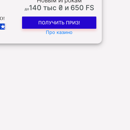
Новым игрокам
140 тыс ₴ и 650 FS
до
О!
ПОЛУЧИТЬ ПРИЗ!
Про казино