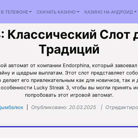
ые игры – наш контент носит исключительно информаци
поскольку азартные игры могут привести к зависимости
 В ТЕЛЕФОНЕ
СКАЧАТЬ КАЗИНО
КАЗИНО НА АНДРОИД
3: Классический Слот
Традиций
овой автомат от компании Endorphina, который завоева
айну и щедрым выплатам. Этот слот представляет соб
 делает его привлекательным как для новичков, так и 
собенности Lucky Streak 3, чтобы вы могли принять 
попробовать этот игровой автомат.
Цымбалюк
Опубликовано: 20.03.2025
Отредактиро