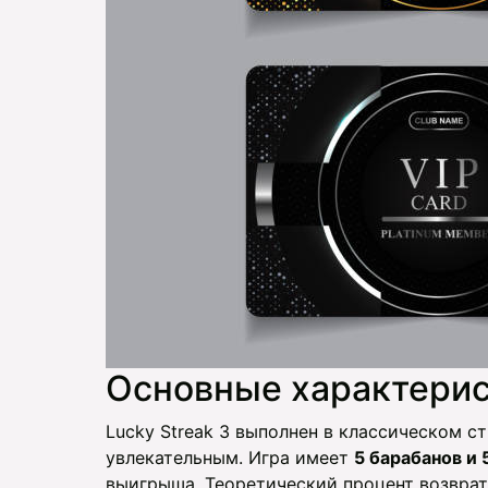
Основные характерист
Lucky Streak 3 выполнен в классическом 
увлекательным. Игра имеет
5 барабанов и 
выигрыша. Теоретический процент возврат