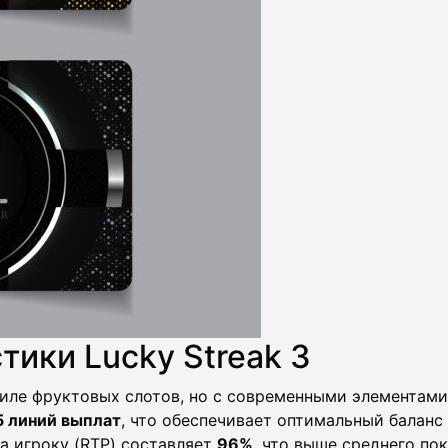
ики Lucky Streak 3
стиле фруктовых слотов, но с современными элементами
5 линий выплат
, что обеспечивает оптимальный балан
а игроку (RTP) составляет
96%
, что выше среднего по