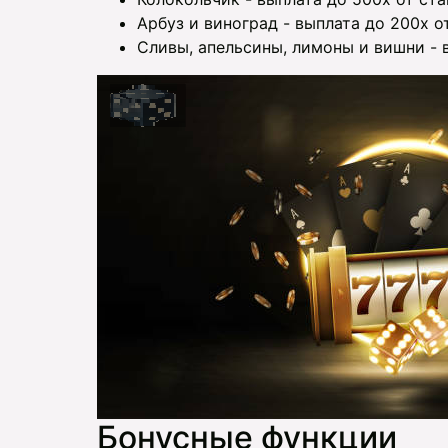
Арбуз и виноград - выплата до 200x о
Сливы, апельсины, лимоны и вишни - 
Бонусные функции