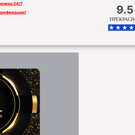
ржка 24/7
9.5
ерификации!
ПРЕКРАСН