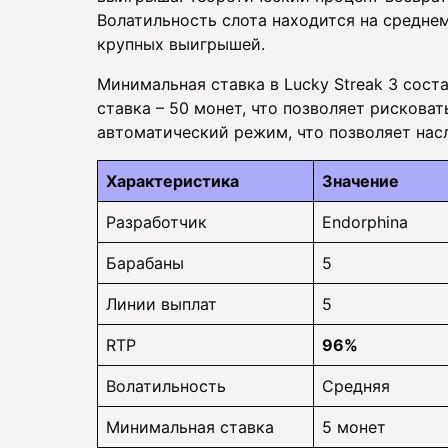
Волатильность слота находится на средне
крупных выигрышей.
Минимальная ставка в Lucky Streak 3 сост
ставка – 50 монет, что позволяет рисков
автоматический режим, что позволяет нас
Характеристика
Значение
Разработчик
Endorphina
Барабаны
5
Линии выплат
5
RTP
96%
Волатильность
Средняя
Минимальная ставка
5 монет