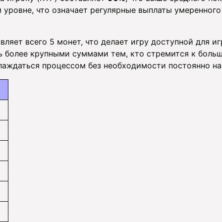
м уровне, что означает регулярные выплаты умеренног
авляет всего 5 монет, что делает игру доступной для
ать более крупными суммами тем, кто стремится к бол
лаждаться процессом без необходимости постоянно н