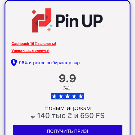
Cashback 16% на слоты!
Уникальные квесты!
96% игроков выбирают pinup
9.9
№1!
Новым игрокам
140 тыс ₴ и 650 FS
до
ПОЛУЧИТЬ ПРИЗ!