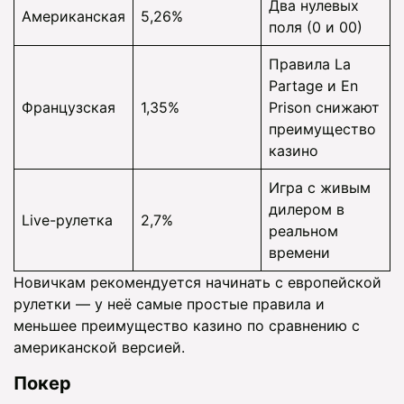
Два нулевых
Американская
5,26%
поля (0 и 00)
Правила La
Partage и En
Французская
1,35%
Prison снижают
преимущество
казино
Игра с живым
дилером в
Live-рулетка
2,7%
реальном
времени
Новичкам рекомендуется начинать с европейской
рулетки — у неё самые простые правила и
меньшее преимущество казино по сравнению с
американской версией.
Покер