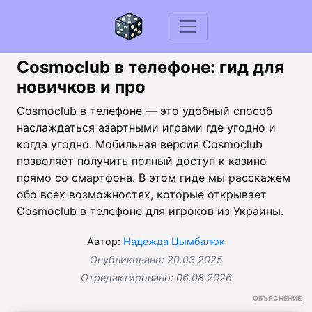
Мы не принимаем платежи и не организуем азартные игры – наш контент
носит исключительно информационный характер. Играть следует с
осторожностью, поскольку азартные игры могут привести к зависимости.
Cosmoclub в телефоне: гид для
новичков и про
Cosmoclub в телефоне — это удобный способ
наслаждаться азартными играми где угодно и
когда угодно. Мобильная версия Cosmoclub
позволяет получить полный доступ к казино
прямо со смартфона. В этом гиде мы расскажем
обо всех возможностях, которые открывает
Cosmoclub в телефоне для игроков из Украины.
Автор:
Надежда Цымбалюк
Опубликовано: 20.03.2025
Отредактировано: 06.08.2026
ОБЪЯСНЕНИЕ