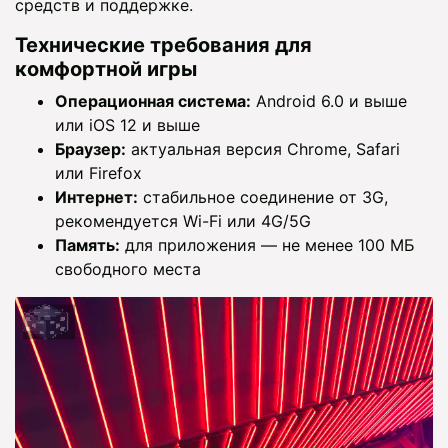
средств и поддержке.
Технические требования для
комфортной игры
Операционная система:
Android 6.0 и выше
или iOS 12 и выше
Браузер:
актуальная версия Chrome, Safari
или Firefox
Интернет:
стабильное соединение от 3G,
рекомендуется Wi-Fi или 4G/5G
Память:
для приложения — не менее 100 МБ
свободного места