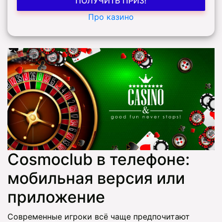
ПОЛУЧИТЬ ПРИЗ!
Про казино
Cosmoclub в телефоне:
мобильная версия или
приложение
Современные игроки всё чаще предпочитают