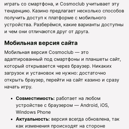
играть со смартфона, и Cosmoclub учитывает эту
тенденцию. Казино предлагает несколько способов
получить доступ к платформе с мобильного
устройства. Разберёмся, какие варианты доступны
и чем они отличаются друг от друга.
Мобильная версия сайта
Мобильная версия Cosmoclub — это
адаптированный под смартфоны и планшеты сайт,
который открывается через браузер. Никаких
загрузок и установок не нужно: достаточно
открыть браузер, перейти на сайт казино и сразу
начать игру.
Совместимость:
работает на любом
устройстве с браузером — Android, iOS,
Windows Phone
Актуальность:
версия всегда обновлена, так
как изменения происходят на стороне