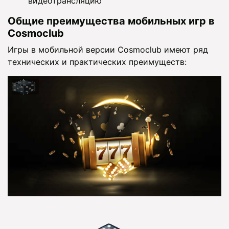
видеотрансляцию
Общие преимущества мобильных игр в
Cosmoclub
Игры в мобильной версии Cosmoclub имеют ряд
технических и практических преимуществ: