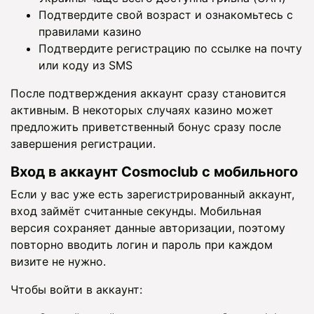
Подтвердите свой возраст и ознакомьтесь с
правилами казино
Подтвердите регистрацию по ссылке на почту
или коду из SMS
После подтверждения аккаунт сразу становится
активным. В некоторых случаях казино может
предложить приветственный бонус сразу после
завершения регистрации.
Вход в аккаунт Cosmoclub с мобильного
Если у вас уже есть зарегистрированный аккаунт,
вход займёт считанные секунды. Мобильная
версия сохраняет данные авторизации, поэтому
повторно вводить логин и пароль при каждом
визите не нужно.
Чтобы войти в аккаунт: