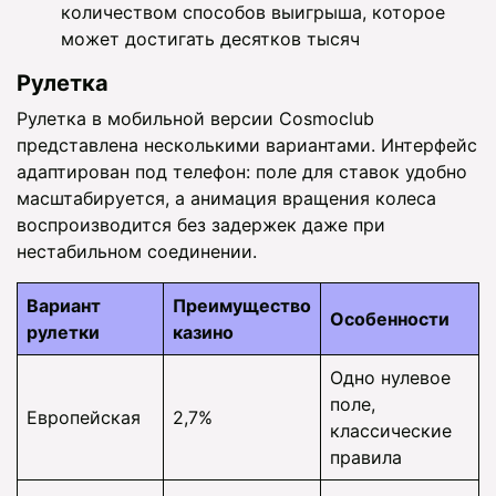
количеством способов выигрыша, которое
может достигать десятков тысяч
Рулетка
Рулетка в мобильной версии Cosmoclub
представлена несколькими вариантами. Интерфейс
адаптирован под телефон: поле для ставок удобно
масштабируется, а анимация вращения колеса
воспроизводится без задержек даже при
нестабильном соединении.
Вариант
Преимущество
Особенности
рулетки
казино
Одно нулевое
поле,
Европейская
2,7%
классические
правила