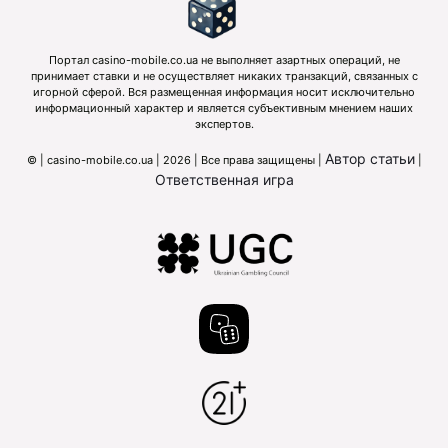
Портал casino-mobile.co.ua не выполняет азартных операций, не
принимает ставки и не осуществляет никаких транзакций, связанных с
игорной сферой. Вся размещенная информация носит исключительно
информационный характер и является субъективным мнением наших
экспертов.
Автор статьи
© | casino-mobile.co.ua | 2026 | Все права защищены |
|
Ответственная игра