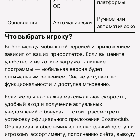
платформы
ОС
Ручное или
Обновления
Автоматически
автоматическое
Что выбрать игроку?
Выбор между мобильной версией и приложением
зависит от ваших приоритетов. Если вы цените
удобство и не хотите загружать лишние
программы — мобильная версия будет
оптимальным решением. Она не уступает по
функциональности и доступна мгновенно.
Если же для вас важна максимальная скорость,
удобный вход и получение актуальных
уведомлений о бонусах — стоит рассмотреть
установку официального приложения Cosmoclub.
Оба варианта обеспечивают полноценный доступ к
игровому ассортименту, пополнению счёта, выводу