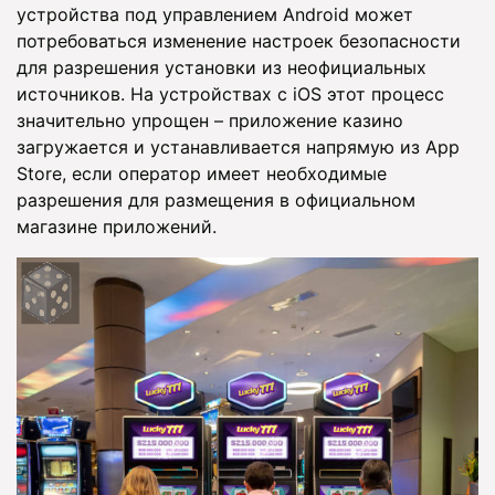
устройства под управлением Android может
потребоваться изменение настроек безопасности
для разрешения установки из неофициальных
источников. На устройствах с iOS этот процесс
значительно упрощен – приложение казино
загружается и устанавливается напрямую из App
Store, если оператор имеет необходимые
разрешения для размещения в официальном
магазине приложений.