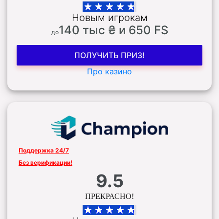
Новым игрокам
140 тыс ₴ и 650 FS
до
ПОЛУЧИТЬ ПРИЗ!
Про казино
Поддержка 24/7
Без верификации!
9.5
ПРЕКРАСНО!