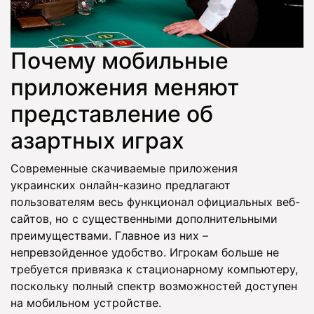
Почему мобильные
приложения меняют
представление об
азартных играх
Современные скачиваемые приложения
украинских онлайн-казино предлагают
пользователям весь функционал официальных веб-
сайтов, но с существенными дополнительными
преимуществами. Главное из них –
непревзойденное удобство. Игрокам больше не
требуется привязка к стационарному компьютеру,
поскольку полный спектр возможностей доступен
на мобильном устройстве.