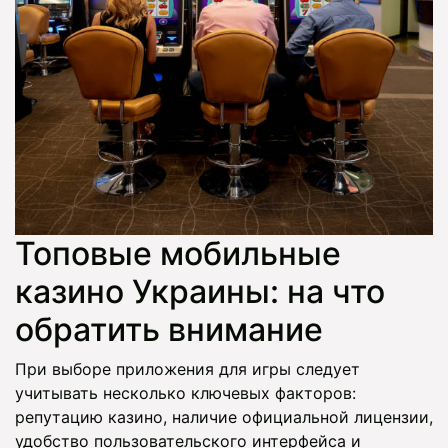
Топовые мобильные
казино Украины: на что
обратить внимание
При выборе приложения для игры следует
учитывать несколько ключевых факторов:
репутацию казино, наличие официальной лицензии,
удобство пользовательского интерфейса и