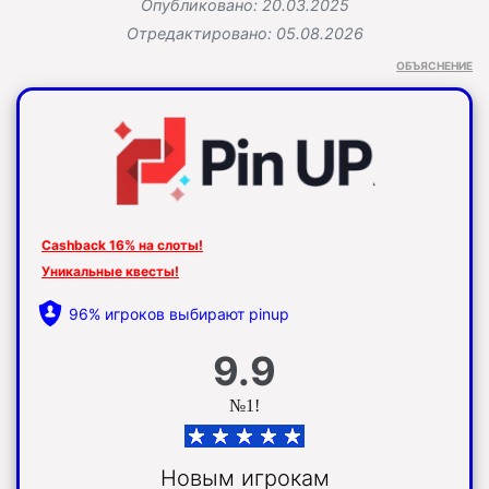
Опубликовано: 20.03.2025
Отредактировано: 05.08.2026
ОБЪЯСНЕНИЕ
Cashback 16% на слоты!
Уникальные квесты!
96% игроков выбирают pinup
9.9
№1!
Новым игрокам