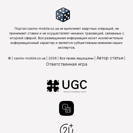
Портал casino-mobile.co.ua не выполняет азартных операций, не
принимает ставки и не осуществляет никаких транзакций, связанных с
игорной сферой. Вся размещенная информация носит исключительно
информационный характер и является субъективным мнением наших
экспертов.
Автор статьи
© | casino-mobile.co.ua | 2026 | Все права защищены |
|
Ответственная игра