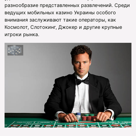
разнообразие представленных развлечений. Среди
ведущих мобильных казино Украины особого
внимания заслуживают такие операторы, как
Космолот, Слотокинг, Джокер и другие крупные
игроки рынка.