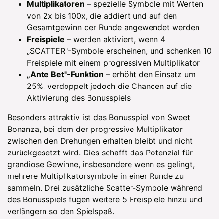
Multiplikatoren
– spezielle Symbole mit Werten
von 2x bis 100x, die addiert und auf den
Gesamtgewinn der Runde angewendet werden
Freispiele
– werden aktiviert, wenn 4
„SCATTER"-Symbole erscheinen, und schenken 10
Freispiele mit einem progressiven Multiplikator
„Ante Bet"-Funktion
– erhöht den Einsatz um
25%, verdoppelt jedoch die Chancen auf die
Aktivierung des Bonusspiels
Besonders attraktiv ist das Bonusspiel von Sweet
Bonanza, bei dem der progressive Multiplikator
zwischen den Drehungen erhalten bleibt und nicht
zurückgesetzt wird. Dies schafft das Potenzial für
grandiose Gewinne, insbesondere wenn es gelingt,
mehrere Multiplikatorsymbole in einer Runde zu
sammeln. Drei zusätzliche Scatter-Symbole während
des Bonusspiels fügen weitere 5 Freispiele hinzu und
verlängern so den Spielspaß.