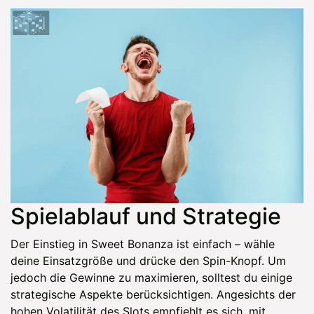
Spielablauf und Strategie
Der Einstieg in Sweet Bonanza ist einfach – wähle
deine Einsatzgröße und drücke den Spin-Knopf. Um
jedoch die Gewinne zu maximieren, solltest du einige
strategische Aspekte berücksichtigen. Angesichts der
hohen Volatilität des Slots empfiehlt es sich, mit