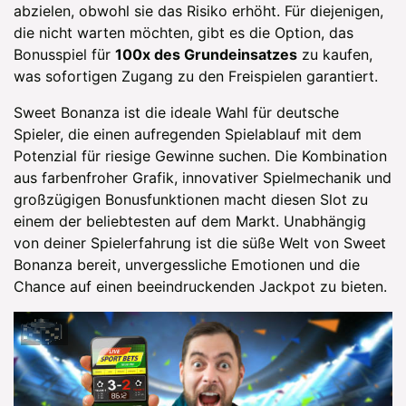
abzielen, obwohl sie das Risiko erhöht. Für diejenigen,
die nicht warten möchten, gibt es die Option, das
Bonusspiel für
100x des Grundeinsatzes
zu kaufen,
was sofortigen Zugang zu den Freispielen garantiert.
Sweet Bonanza ist die ideale Wahl für deutsche
Spieler, die einen aufregenden Spielablauf mit dem
Potenzial für riesige Gewinne suchen. Die Kombination
aus farbenfroher Grafik, innovativer Spielmechanik und
großzügigen Bonusfunktionen macht diesen Slot zu
einem der beliebtesten auf dem Markt. Unabhängig
von deiner Spielerfahrung ist die süße Welt von Sweet
Bonanza bereit, unvergessliche Emotionen und die
Chance auf einen beeindruckenden Jackpot zu bieten.