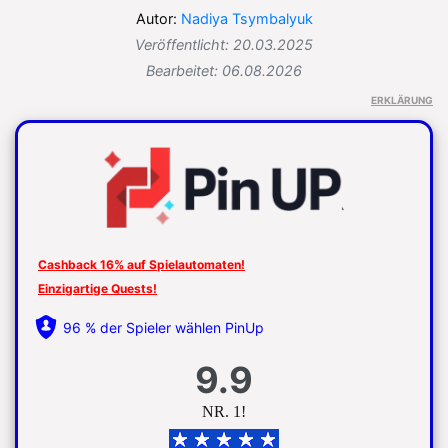
Autor:
Nadiya Tsymbalyuk
Veröffentlicht: 20.03.2025
Bearbeitet: 06.08.2026
ERKLÄRUNG
Cashback 16% auf Spielautomaten!
Einzigartige Quests!
96 % der Spieler wählen PinUp
9.9
NR. 1!