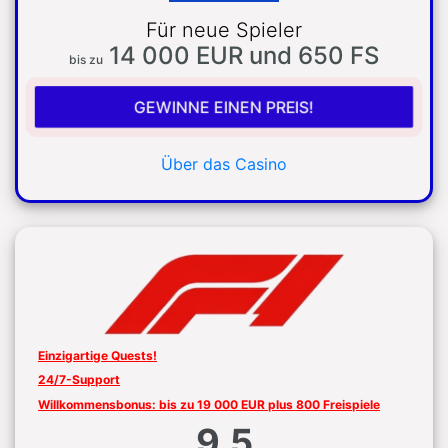
Für neue Spieler
14 000 EUR und 650 FS
bis zu
GEWINNE EINEN PREIS!
Über das Casino
Einzigartige Quests!
24/7-Support
Willkommensbonus: bis zu 19 000 EUR plus 800 Freispiele
9.5