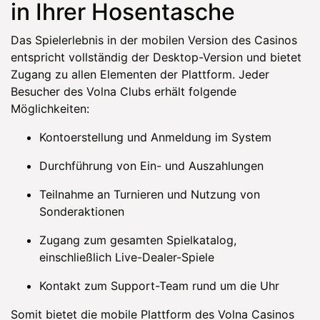
in Ihrer Hosentasche
Das Spielerlebnis in der mobilen Version des Casinos
entspricht vollständig der Desktop-Version und bietet
Zugang zu allen Elementen der Plattform. Jeder
Besucher des Volna Clubs erhält folgende
Möglichkeiten:
Kontoerstellung und Anmeldung im System
Durchführung von Ein- und Auszahlungen
Teilnahme an Turnieren und Nutzung von
Sonderaktionen
Zugang zum gesamten Spielkatalog,
einschließlich Live-Dealer-Spiele
Kontakt zum Support-Team rund um die Uhr
Somit bietet die mobile Plattform des Volna Casinos