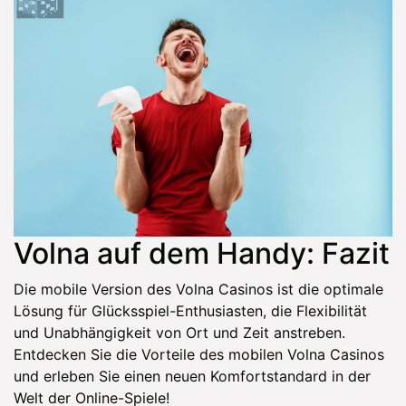
Volna auf dem Handy: Fazit
Die mobile Version des Volna Casinos ist die optimale
Lösung für Glücksspiel-Enthusiasten, die Flexibilität
und Unabhängigkeit von Ort und Zeit anstreben.
Entdecken Sie die Vorteile des mobilen Volna Casinos
und erleben Sie einen neuen Komfortstandard in der
Welt der Online-Spiele!