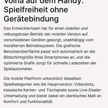
Volna auf dem Handy:
Spielfreiheit ohne
Gerätebindung
Das Entwicklerteam hat für einen stabilen und
reibungslosen Betrieb der mobilen Version auf
verschiedenen Geräten gesorgt, unabhängig vom
installierten Betriebssystem. Die grafische
Benutzeroberfläche passt sich automatisch an die
Bildschirmgröße Ihres Smartphones an, und die
optimierte Grafik sorgt für schnelle Ladezeiten der
Spielautomaten.
Die mobile Plattform unterstützt dieselben
Spielkategorien wie die Hauptversion: Videoslots,
klassische Karten- und Tischspiele sowie Live-Dealer-
Unterhaltung und bietet dabei ein identisches Maß an
Komfort und Funktionalität.