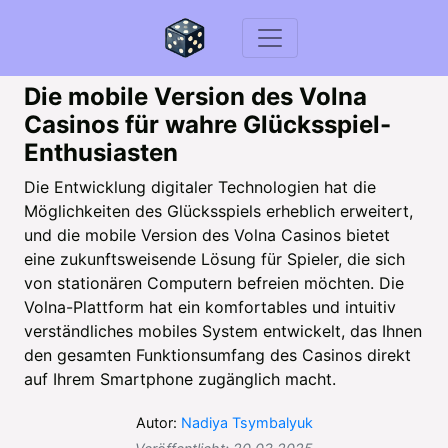
Wir nehmen keine Zahlungen entgegen und organisieren kein Glücksspiel –
unsere Inhalte dienen ausschließlich Informationszwecken. Bitte spielen Sie mit
Vorsicht, da Glücksspiel süchtig machen kann.
Die mobile Version des Volna
Casinos für wahre Glücksspiel-
Enthusiasten
Die Entwicklung digitaler Technologien hat die
Möglichkeiten des Glücksspiels erheblich erweitert,
und die mobile Version des Volna Casinos bietet
eine zukunftsweisende Lösung für Spieler, die sich
von stationären Computern befreien möchten. Die
Volna-Plattform hat ein komfortables und intuitiv
verständliches mobiles System entwickelt, das Ihnen
den gesamten Funktionsumfang des Casinos direkt
auf Ihrem Smartphone zugänglich macht.
Autor:
Nadiya Tsymbalyuk