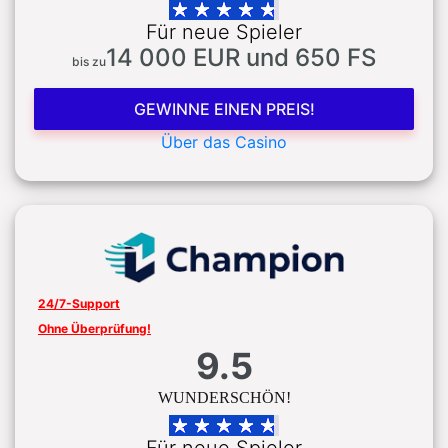
Für neue Spieler
14 000 EUR und 650 FS
bis zu
GEWINNE EINEN PREIS!
Über das Casino
24/7-Support
Ohne Überprüfung!
9.5
WUNDERSCHÖN!
Für neue Spieler