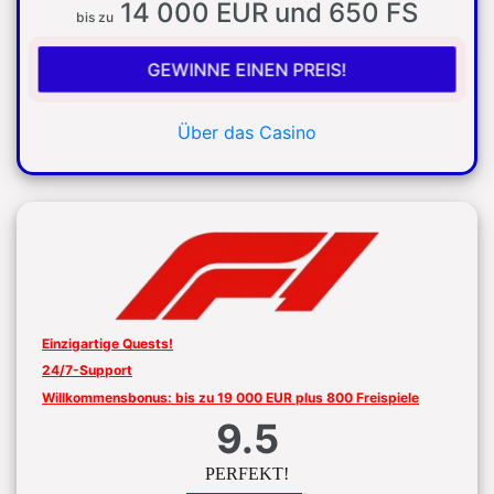
14 000 EUR und 650 FS
bis zu
GEWINNE EINEN PREIS!
Über das Casino
Einzigartige Quests!
24/7-Support
Willkommensbonus: bis zu 19 000 EUR plus 800 Freispiele
9.5
PERFEKT!