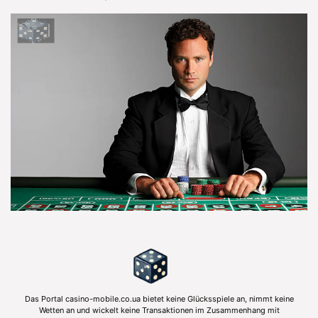
Das Portal casino-mobile.co.ua bietet keine Glücksspiele an, nimmt keine
Wetten an und wickelt keine Transaktionen im Zusammenhang mit