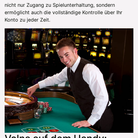
nicht nur Zugang zu Spielunterhaltung, sondern
ermöglicht auch die vollständige Kontrolle über Ihr
Konto zu jeder Zeit.