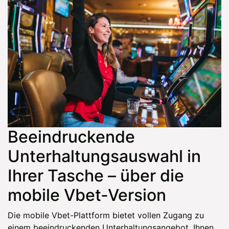
Beeindruckende
Unterhaltungsauswahl in
Ihrer Tasche – über die
mobile Vbet-Version
Die mobile Vbet-Plattform bietet vollen Zugang zu
einem beeindruckenden Unterhaltungsangebot. Ihnen