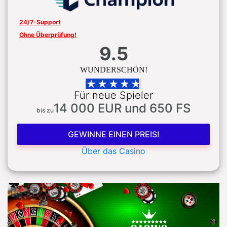
24/7-Support
Ohne Überprüfung!
9.5
WUNDERSCHÖN!
Für neue Spieler
14 000 EUR und 650 FS
bis zu
GEWINNE EINEN PREIS!
Über das Casino