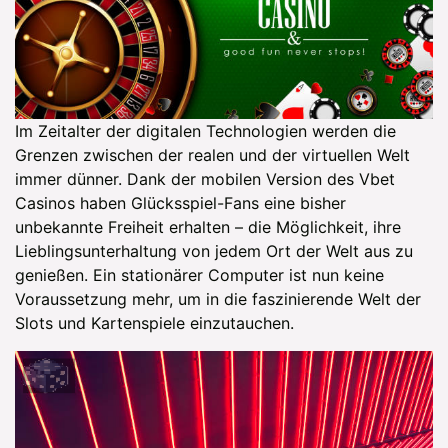
Im Zeitalter der digitalen Technologien werden die
Grenzen zwischen der realen und der virtuellen Welt
immer dünner. Dank der mobilen Version des Vbet
Casinos haben Glücksspiel-Fans eine bisher
unbekannte Freiheit erhalten – die Möglichkeit, ihre
Lieblingsunterhaltung von jedem Ort der Welt aus zu
genießen. Ein stationärer Computer ist nun keine
Voraussetzung mehr, um in die faszinierende Welt der
Slots und Kartenspiele einzutauchen.