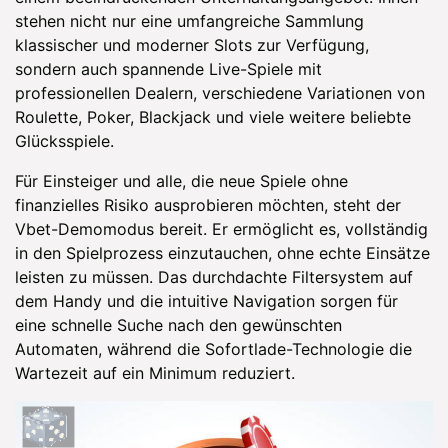
stehen nicht nur eine umfangreiche Sammlung
klassischer und moderner Slots zur Verfügung,
sondern auch spannende Live-Spiele mit
professionellen Dealern, verschiedene Variationen von
Roulette, Poker, Blackjack und viele weitere beliebte
Glücksspiele.
Für Einsteiger und alle, die neue Spiele ohne
finanzielles Risiko ausprobieren möchten, steht der
Vbet-Demomodus bereit. Er ermöglicht es, vollständig
in den Spielprozess einzutauchen, ohne echte Einsätze
leisten zu müssen. Das durchdachte Filtersystem auf
dem Handy und die intuitive Navigation sorgen für
eine schnelle Suche nach den gewünschten
Automaten, während die Sofortlade-Technologie die
Wartezeit auf ein Minimum reduziert.