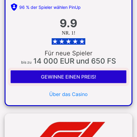
96 % der Spieler wählen PinUp
9.9
NR. 1!
Für neue Spieler
14 000 EUR und 650 FS
bis zu
GEWINNE EINEN PREIS!
Über das Casino