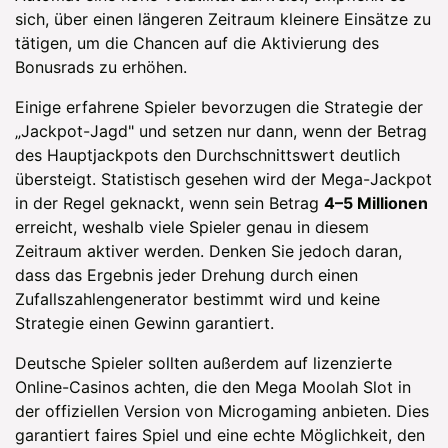
sich, über einen längeren Zeitraum kleinere Einsätze zu
tätigen, um die Chancen auf die Aktivierung des
Bonusrads zu erhöhen.
Einige erfahrene Spieler bevorzugen die Strategie der
„Jackpot-Jagd" und setzen nur dann, wenn der Betrag
des Hauptjackpots den Durchschnittswert deutlich
übersteigt. Statistisch gesehen wird der Mega-Jackpot
in der Regel geknackt, wenn sein Betrag
4–5 Millionen
erreicht, weshalb viele Spieler genau in diesem
Zeitraum aktiver werden. Denken Sie jedoch daran,
dass das Ergebnis jeder Drehung durch einen
Zufallszahlengenerator bestimmt wird und keine
Strategie einen Gewinn garantiert.
Deutsche Spieler sollten außerdem auf lizenzierte
Online-Casinos achten, die den Mega Moolah Slot in
der offiziellen Version von Microgaming anbieten. Dies
garantiert faires Spiel und eine echte Möglichkeit, den