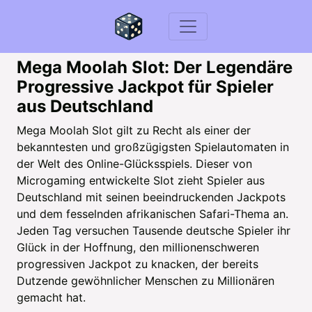
Wir nehmen keine Zahlungen entgegen und organisieren kein Glücksspiel –
unsere Inhalte dienen ausschließlich Informationszwecken. Bitte spielen Sie mit
Vorsicht, da Glücksspiel süchtig machen kann.
Mega Moolah Slot: Der Legendäre
Progressive Jackpot für Spieler
aus Deutschland
Mega Moolah Slot gilt zu Recht als einer der
bekanntesten und großzügigsten Spielautomaten in
der Welt des Online-Glücksspiels. Dieser von
Microgaming entwickelte Slot zieht Spieler aus
Deutschland mit seinen beeindruckenden Jackpots
und dem fesselnden afrikanischen Safari-Thema an.
Jeden Tag versuchen Tausende deutsche Spieler ihr
Glück in der Hoffnung, den millionenschweren
progressiven Jackpot zu knacken, der bereits
Dutzende gewöhnlicher Menschen zu Millionären
gemacht hat.