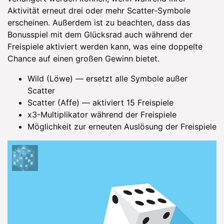
Aktivität erneut drei oder mehr Scatter-Symbole
erscheinen. Außerdem ist zu beachten, dass das
Bonusspiel mit dem Glücksrad auch während der
Freispiele aktiviert werden kann, was eine doppelte
Chance auf einen großen Gewinn bietet.
Wild (Löwe) — ersetzt alle Symbole außer
Scatter
Scatter (Affe) — aktiviert 15 Freispiele
x3-Multiplikator während der Freispiele
Möglichkeit zur erneuten Auslösung der Freispiele