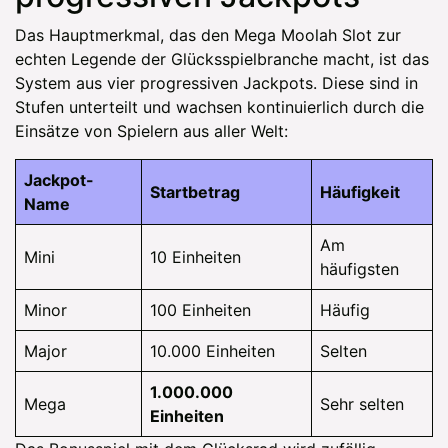
Das Hauptmerkmal, das den Mega Moolah Slot zur
echten Legende der Glücksspielbranche macht, ist das
System aus vier progressiven Jackpots. Diese sind in
Stufen unterteilt und wachsen kontinuierlich durch die
Einsätze von Spielern aus aller Welt:
Jackpot-
Startbetrag
Häufigkeit
Name
Am
Mini
10 Einheiten
häufigsten
Minor
100 Einheiten
Häufig
Major
10.000 Einheiten
Selten
1.000.000
Mega
Sehr selten
Einheiten