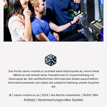
Das Portal casino-mobile.co.ua bietet keine Glücksspiele an, nimmt keine
Wetten an und wickelt keine Transaktionen im Zusammenhang mit
Glücksspiel ab. Alle veröffentlichten Informationen dienen ausschließlich
Informationszwecken und stellen die subjektive Meinung unserer Experten
dar.
Autor des
© | casino-mobile.co.ua | 2026 | Alle Rechte vorbehalten. |
Artikels
Verantwortungsvolles Spielen
|