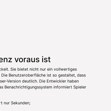
enz voraus ist
lt. Sie bietet nicht nur ein vollwertiges
Die Benutzeroberfläche ist so gestaltet, dass
ser-Version deutlich. Die Entwickler haben
Das Benachrichtigungssystem informiert Spieler
rt nur Sekunden;