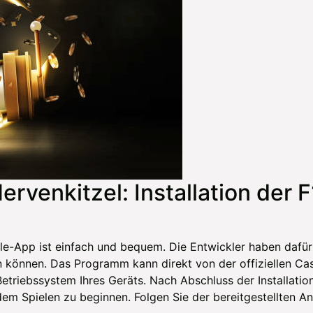
ervenkitzel: Installation der
ele-App ist einfach und bequem. Die Entwickler haben dafür
n können. Das Programm kann direkt von der offiziellen C
triebssystem Ihres Geräts. Nach Abschluss der Installatio
em Spielen zu beginnen. Folgen Sie der bereitgestellten Anl