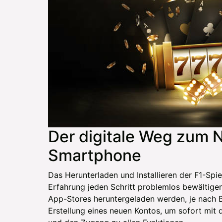
Der digitale Weg zum N
Smartphone
Das Herunterladen und Installieren der F1-Spi
Erfahrung jeden Schritt problemlos bewältige
App-Stores heruntergeladen werden, je nach Be
Erstellung eines neuen Kontos, um sofort mit d