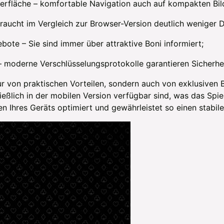
erfläche – komfortable Navigation auch auf kompakten Bil
raucht im Vergleich zur Browser-Version deutlich weniger D
ote – Sie sind immer über attraktive Boni informiert;
– moderne Verschlüsselungsprotokolle garantieren Sicherhei
nur von praktischen Vorteilen, sondern auch von exklusiven
ießlich in der mobilen Version verfügbar sind, was das Sp
en Ihres Geräts optimiert und gewährleistet so einen stabil