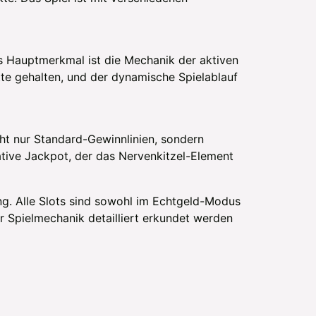
as Hauptmerkmal ist die Mechanik der aktiven
tte gehalten, und der dynamische Spielablauf
ht nur Standard-Gewinnlinien, sondern
lative Jackpot, der das Nervenkitzel-Element
g. Alle Slots sind sowohl im Echtgeld-Modus
 Spielmechanik detailliert erkundet werden