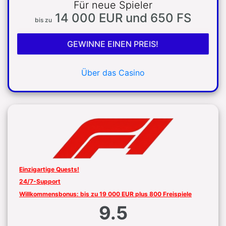
Für neue Spieler
14 000 EUR und 650 FS
bis zu
GEWINNE EINEN PREIS!
Über das Casino
Einzigartige Quests!
24/7-Support
Willkommensbonus: bis zu 19 000 EUR plus 800 Freispiele
9.5