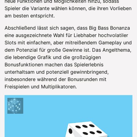
neue Funktionen und Möglichkeiten hinzu, sodass
Spieler die Variante wählen können, die ihren Vorlieben
am besten entspricht.
Abschließend lässt sich sagen, dass Big Bass Bonanza
eine ausgezeichnete Wahl für Liebhaber hochvolatiler
Slots mit einfachem, aber mitreißendem Gameplay und
dem Potenzial für große Gewinne ist. Das Angelthema,
die lebendige Grafik und die großzügigen
Bonusfunktionen machen das Spielerlebnis
unterhaltsam und potenziell gewinnbringend,
insbesondere während der Bonusrunden mit
Freispielen und Multiplikatoren.