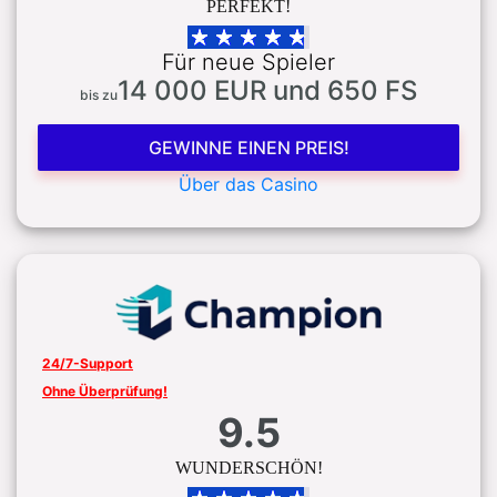
PERFEKT!
Für neue Spieler
14 000 EUR und 650 FS
bis zu
GEWINNE EINEN PREIS!
Über das Casino
24/7-Support
Ohne Überprüfung!
9.5
WUNDERSCHÖN!